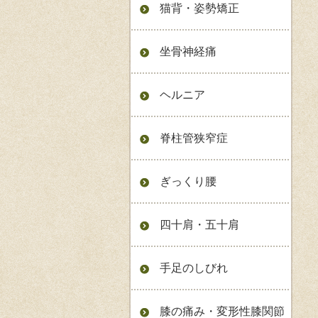
猫背・姿勢矯正
坐骨神経痛
ヘルニア
脊柱管狭窄症
ぎっくり腰
四十肩・五十肩
手足のしびれ
膝の痛み・変形性膝関節