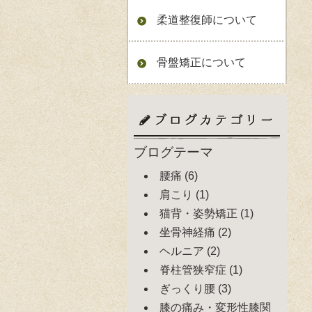
柔道整復師について
骨盤矯正について
ブログテーマ
腰痛
(6)
肩こり
(1)
猫背・姿勢矯正
(1)
坐骨神経痛
(2)
ヘルニア
(2)
脊柱管狭窄症
(1)
ぎっくり腰
(3)
膝の痛み・変形性膝関