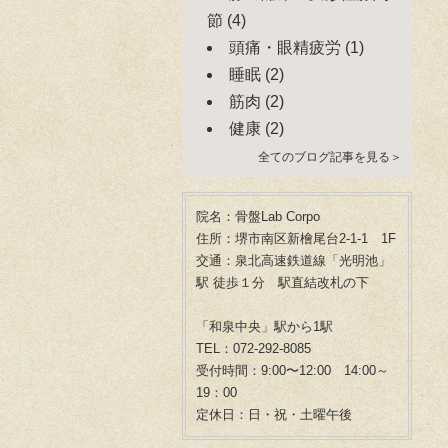
節
(4)
頭痛・眼精疲労
(1)
睡眠
(2)
筋肉
(2)
健康
(2)
全てのブログ記事を見る＞
院名：骨盤Lab Corpo
住所：堺市南区新檜尾台2-1-1 1F
交通：泉北高速鉄道線「光明池」
駅 徒歩１分 駅直結改札の下
「和泉中央」駅から1駅
TEL：072-292-8085
受付時間：9:00〜12:00 14:00～
19：00
定休日：日・祝・土曜午後