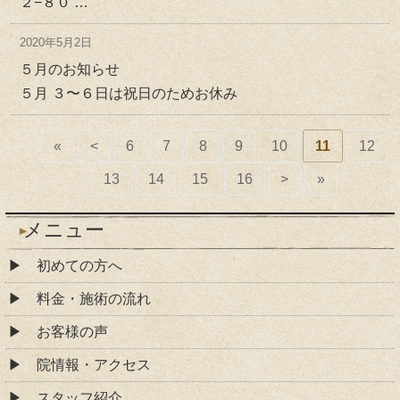
２−８０ …
2020年5月2日
５月のお知らせ
５月 ３〜６日は祝日のためお休み
«
<
6
7
8
9
10
11
12
13
14
15
16
>
»
メニュー
初めての方へ
料金・施術の流れ
お客様の声
院情報・アクセス
スタッフ紹介