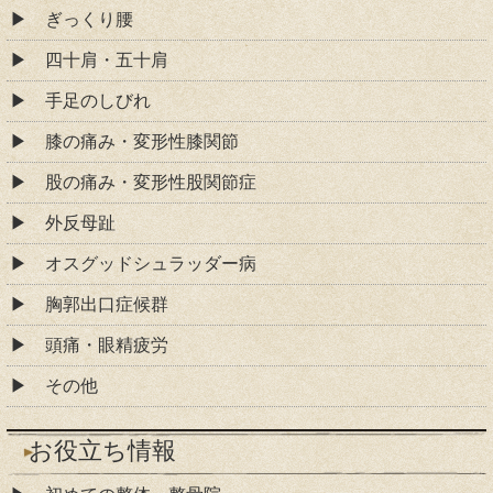
ぎっくり腰
四十肩・五十肩
手足のしびれ
膝の痛み・変形性膝関節
股の痛み・変形性股関節症
外反母趾
オスグッドシュラッダー病
胸郭出口症候群
頭痛・眼精疲労
その他
お役立ち情報