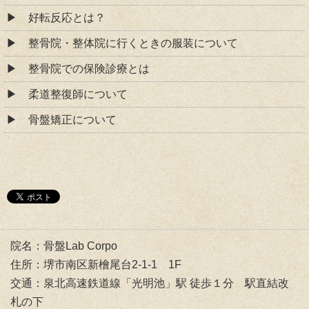
好転反応とは？
整骨院・整体院に行くときの服装について
整骨院での保険診療とは
柔道整復師について
骨盤矯正について
院名：骨盤Lab Corpo
住所：堺市南区新檜尾台2-1-1 1F
交通：泉北高速鉄道線「光明池」駅 徒歩１分 駅直結改
札の下