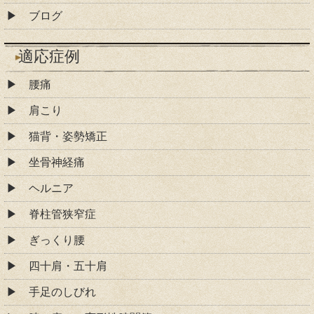
ブログ
適応症例
腰痛
肩こり
猫背・姿勢矯正
坐骨神経痛
ヘルニア
脊柱管狭窄症
ぎっくり腰
四十肩・五十肩
手足のしびれ