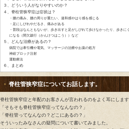
３、どういう人がなりやすいのか？
４、脊柱管狭窄症は症状は？
・腰の痛み、腰の周りが重たい、違和感やはり感を感じる
・足にしびれやだるさ、痛みがある
・普段はなんともないが、歩き出すと足がしびれて歩けなかったり、歩きに
になる（間欠跛行（かんけつはこう））など
５、どんな治療があるの？
病院では牽引機や電気、マッサージの治療やお薬の処方
神経ブロック注射
運動療法
６、まとめ
脊柱管狭窄症についてお話します。
脊柱管狭窄症と年配のお客さんが言われるのをよく耳にします
「そもそも脊柱管狭窄症ってなんなの？」
「脊柱管ってなんなの？どこにあるの？」
そういったみなさんの疑問について書いてみました。