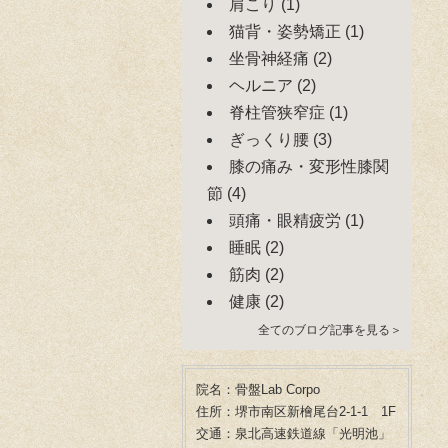
肩こり
(1)
猫背・姿勢矯正
(1)
坐骨神経痛
(2)
ヘルニア
(2)
脊柱管狭窄症
(1)
ぎっくり腰
(3)
膝の痛み・変形性膝関
節
(4)
頭痛・眼精疲労
(1)
睡眠
(2)
筋肉
(2)
健康
(2)
全てのブログ記事を見る＞
院名：骨盤Lab Corpo
住所：堺市南区新檜尾台2-1-1 1F
交通：泉北高速鉄道線「光明池」