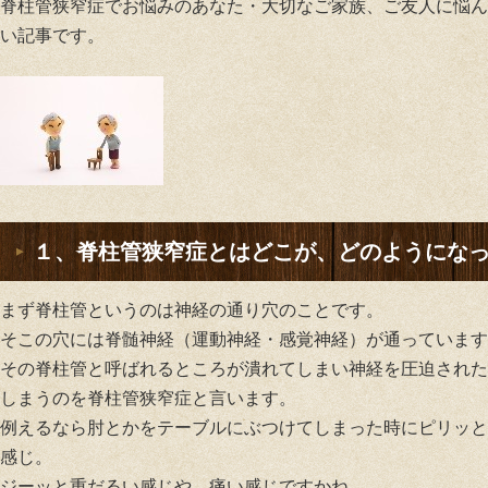
脊柱管狭窄症でお悩みのあなた・大切なご家族、ご友人に悩ん
い記事です。
１、脊柱管狭窄症とはどこが、どのようにな
まず脊柱管というのは神経の通り穴のことです。
そこの穴には脊髄神経（運動神経・感覚神経）が通っています
その脊柱管と呼ばれるところが潰れてしまい神経を圧迫された
しまうのを脊柱管狭窄症と言います。
例えるなら肘とかをテーブルにぶつけてしまった時にピリッと
感じ。
ジーッと重だるい感じや、痛い感じですかね。