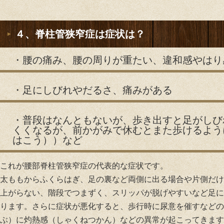
４、脊柱管狭窄症は症状は？
・腰の痛み、腰の周りが重たい、違和感やはり
・足にしびれやだるさ、痛みがある
・普段はなんともないが、歩き出すと足がしび
くくなるが、前かがみで休むとまた歩けるよう
はこう））など
これが腰部脊柱管狭窄症の代表的な症状です。
太ももからふくらはぎ、足の裏など両側に出る場合や片側だけ
上がらない、階段でつまずく、スリッパが脱げやすいなど足に
ります。さらに症状が悪化すると、歩行時に尿意を催すなどの
ぶ）に灼熱感（しゃくねつかん）などの異常が起こってきます