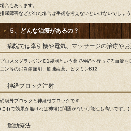
場合もあります。
排尿障害などが出た場合は手術を考えないといけないでしょう
５、どんな治療があるの？
病院では牽引機や電気、マッサージの治療やお
プロスタグランジンＥ1製剤という薬で神経へ行ってる血流を
ニン等の消炎鎮痛剤、筋弛緩薬、ビタミンB12
神経ブロック注射
硬膜外ブロックと神経根ブロックです。
(これで効果が無ければ神経に問題がない可能性も高いです。)
運動療法