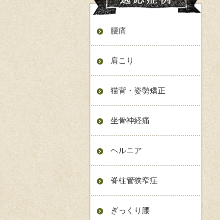
腰痛
肩こり
猫背・姿勢矯正
坐骨神経痛
ヘルニア
脊柱管狭窄症
ぎっくり腰