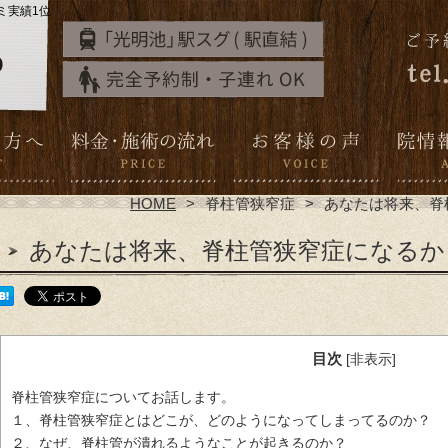
ミ実績1位
HOME
脊柱管狭窄症
あなたは将来、脊
あなたは将来、脊柱管狭窄症になるか
目次
[
非表示
]
脊柱管狭窄症についてお話します。
１、脊柱管狭窄症とはどこが、どのようになってしまってるのか？
２、なぜ、脊柱管が潰れるようなことが起きるのか？