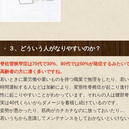
３、どういう人がなりやすいのか？
脊柱管狭窄症は70代で30%、80代では50%が発症するみたい
高齢者の方に凄く多いですね。
若いときに重労働や重いものを持つ職業で無理をしたり、若い
時間運転する人などは加齢により、変形性脊椎症が起こり進行
性に起こりやすいことがわかっています。それらの人は腰部脊
実は40代くらいからダメージを蓄積し続けているのです。
姿勢が悪かったり、筋肉がカチカチなのに放っておいたり…
若いうちから意識してメンテナンスをしておかないといけない