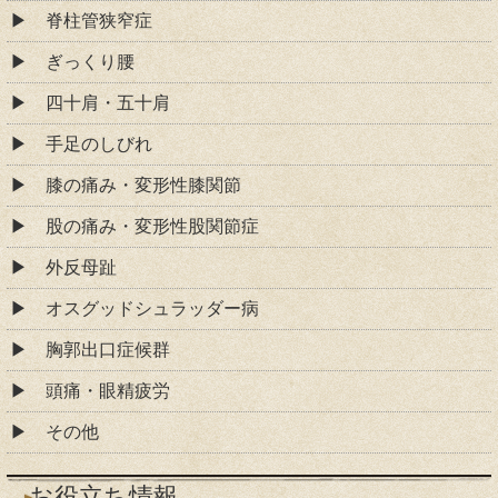
脊柱管狭窄症
ぎっくり腰
四十肩・五十肩
手足のしびれ
膝の痛み・変形性膝関節
股の痛み・変形性股関節症
外反母趾
オスグッドシュラッダー病
胸郭出口症候群
頭痛・眼精疲労
その他
お役立ち情報