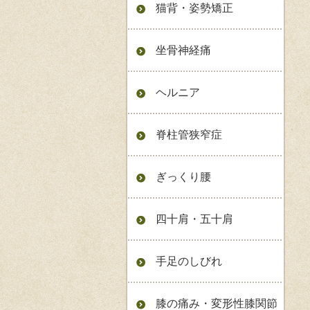
猫背・姿勢矯正
坐骨神経痛
ヘルニア
脊柱管狭窄症
ぎっくり腰
四十肩・五十肩
手足のしびれ
膝の痛み・変形性膝関節