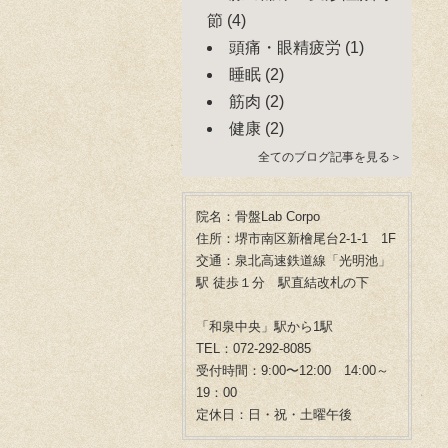
節
(4)
頭痛・眼精疲労
(1)
睡眠
(2)
筋肉
(2)
健康
(2)
全てのブログ記事を見る＞
院名：骨盤Lab Corpo
住所：堺市南区新檜尾台2-1-1 1F
交通：泉北高速鉄道線「光明池」
駅 徒歩１分 駅直結改札の下
「和泉中央」駅から1駅
TEL：072-292-8085
受付時間：9:00〜12:00 14:00～
19：00
定休日：日・祝・土曜午後