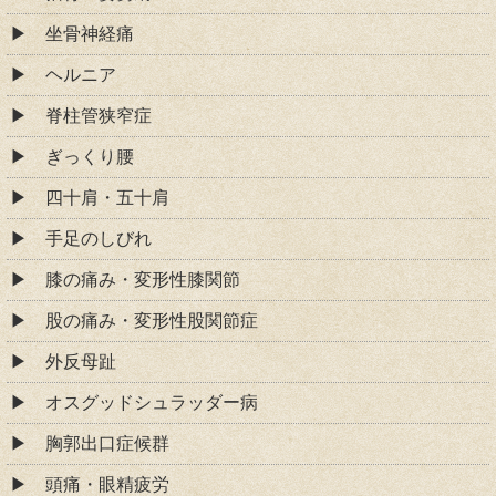
坐骨神経痛
ヘルニア
脊柱管狭窄症
ぎっくり腰
四十肩・五十肩
手足のしびれ
膝の痛み・変形性膝関節
股の痛み・変形性股関節症
外反母趾
オスグッドシュラッダー病
胸郭出口症候群
頭痛・眼精疲労