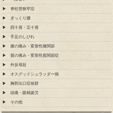
脊柱管狭窄症
ぎっくり腰
四十肩・五十肩
手足のしびれ
膝の痛み・変形性膝関節
股の痛み・変形性股関節症
外反母趾
オスグッドシュラッダー病
胸郭出口症候群
頭痛・眼精疲労
その他